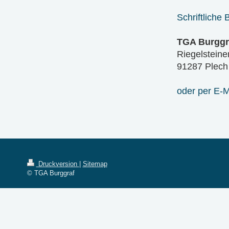
Schriftliche
TGA Burggr
Riegelsteiner
91287 Plech
oder per E-M
Druckversion
|
Sitemap
© TGA Burggraf