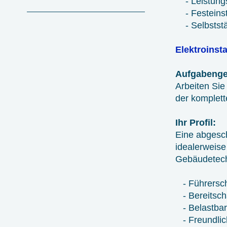
- Leistungs
- Festeinst
- Selbststän
Elektroinsta
Aufgabenge
Arbeiten Sie 
der kom
Ihr Profil:
Eine abgesch
idealerweise
Gebäudetech
- Führersch
- Bereitscha
- Belastbar,
- Freundlich