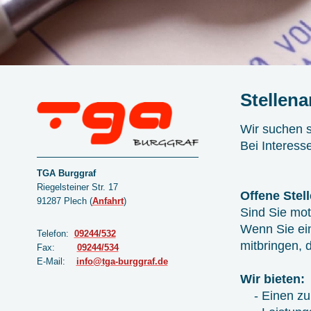
Stellen
Wir suchen s
Bei Interess
TGA Burggraf
Riegelsteiner Str. 17
Offene Stel
91287 Plech
(
Anfahrt
)
Sind Sie mot
Wenn Sie ein
Telefon:
09244/532
mitbringen, 
Fax:
09244/534
E-Mail:
info@tga-burggraf.de
Wir bieten:
- Einen zuku