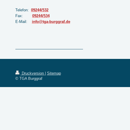
Telefon:
09244/532
Fax:
09244/534
E-Mail:
info@tga-burggraf.de
Druckversion
|
Sitemap
© TGA Burggraf