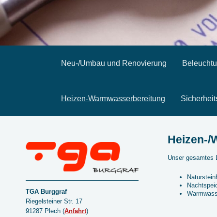
Neu-/Umbau und Renovierung
Beleucht
Heizen-Warmwasserbereitung
Sicherhei
Heizen-/
Unser gesamtes 
Naturstein
Nachtspei
TGA Burggraf
Warmwass
Riegelsteiner Str. 17
91287 Plech
(
Anfahrt
)